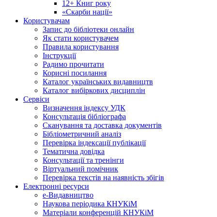
12+ Книг року
«Скарби нації»
Користувачам
Запис до бібліотеки онлайн
Як стати користувачем
Правила користування
Інструкції
Радимо прочитати
Корисні посилання
Каталог українських видавництв
Каталог вибіркових дисциплін
Сервіси
Визначення індексу УДК
Консультація бібліографа
Сканування та доставка документів
Бібліометричний аналіз
Перевірка індексації публікації
Тематична довідка
Консультації та тренінги
Віртуальний помічник
Перевірка текстів на наявність збігів
Електронні ресурси
е-Видавництво
Наукова періодика КНУКіМ
Матеріали конференцій КНУКіМ