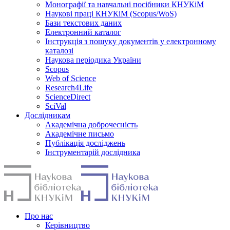
Монографії та навчальні посібники КНУКіМ
Наукові праці КНУКіМ (Scopus/WoS)
Бази текстових даних
Електронний каталог
Інструкція з пошуку документів у електронному
каталозі
Наукова періодика України
Scopus
Web of Science
Research4Life
ScienceDirect
SciVal
Дослідникам
Академічна доброчесність
Академічне письмо
Публікація досліджень
Інструментарій дослідника
Про нас
Керівництво