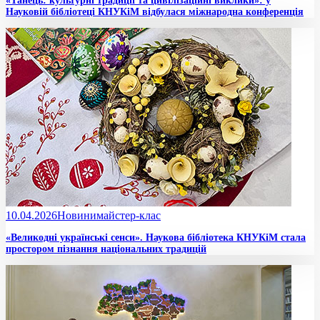
«Танець: культурні традиції та цивілізаційні виклики»: у
Науковій бібліотеці КНУКіМ відбулася міжнародна конференція
10.04.2026
Новини
майстер-клас
«Великодні українські сенси». Наукова бібліотека КНУКіМ стала
простором пізнання національних традицій