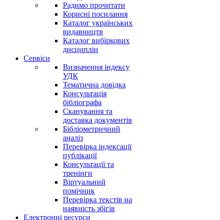
Радимо прочитати
Корисні посилання
Каталог українських
видавництв
Каталог вибіркових
дисциплін
Сервіси
Визначення індексу
УДК
Тематична довідка
Консультація
бібліографа
Сканування та
доставка документів
Бібліометричний
аналіз
Перевірка індексації
публікації
Консультації та
тренінги
Віртуальний
помічник
Перевірка текстів на
наявність збігів
Електронні ресурси