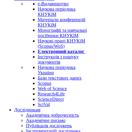
е-Видавництво
Наукова періодика
КНУКіМ
Матеріали конференцій
КНУКіМ
Монографії та навчальні
посібники КНУКіМ
Наукові праці КНУКіМ
(Scopus/WoS)
Електронний каталог
Інструкція з пошуку
документів
Наукова періодика
України
Бази текстових даних
Scopus
Web of Science
Research4Life
ScienceDirect
SciVal
Дослідникам
Академічна доброчесність
Академічне письмо
Публікація досліджень
Інструментарій дослідника