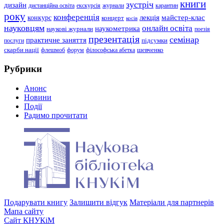
книги
зустріч
дизайн
дистанційна освіта
екскурсія
журнали
карантин
року
конференція
конкурс
лекція
майстер-клас
концерт
косів
науковцям
онлайн освіта
наукометрика
наукові журнали
поезія
презентація
семінар
практичне заняття
підсумки
послуги
шевченко
скарби нації
флешмоб
форум
філософська абетка
Рубрики
Анонс
Новини
Події
Радимо прочитати
Подарувати книгу
Залишити відгук
Матеріали для партнерів
Мапа сайту
Сайт КНУКіМ