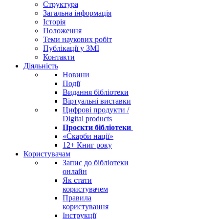
Структура
Загальна інформація
Історія
Положення
Теми наукових робіт
Публікації у ЗМІ
Контакти
Діяльність
Новини
Події
Видання бібліотеки
Віртуальні виставки
Цифрові продукти /
Digital products
Проєкти бібліотеки
«Скарби нації»
12+ Книг року
Користувачам
Запис до бібліотеки
онлайн
Як стати
користувачем
Правила
користування
Інструкції