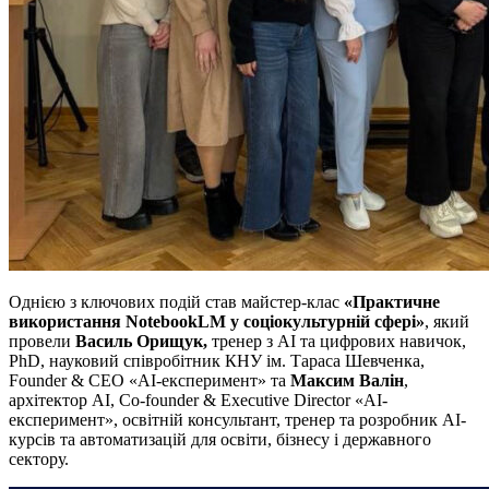
Однією з ключових подій став майстер-клас
«Практичне
використання
NotebookLM у соціокультурній сфері»
, який
провели
Василь Орищук,
тренер з AI та цифрових навичок,
PhD, науковий співробітник КНУ ім. Тараса Шевченка,
Founder & CEO «АІ-експеримент» та
Максим Валін
,
архітектор АІ, Co-founder & Executive Director «АІ-
експеримент», освітній консультант, тренер та розробник AI-
курсів та автоматизацій для освіти, бізнесу і державного
сектору.