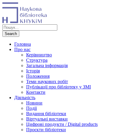
Головна
Про нас
Керівництво
Структура
Загальна інформація
Історія
Положення
Теми наукових робіт
Публікації про бібліотеку у ЗМІ
Контакти
Діяльність
Новини
Події
Видання бібліотеки
Віртуальні виставки
Цифрові продукти / Digital products
Проєкти бібліотеки