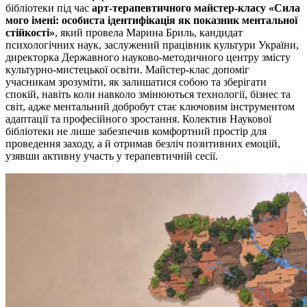
бібліотеки під час
арт-терапевтичного майстер-класу
«Сила
мого імені: особиста ідентифікація як показник ментальної
стійкості»
, який провела Марина Бриль, кандидат
психологічних наук, заслужений працівник культури України,
директорка Державного науково-методичного центру змісту
культурно-мистецької освіти. Майстер-клас допоміг
учасникам зрозуміти, як залишатися собою та зберігати
спокій, навіть коли навколо змінюються технології, бізнес та
світ, адже ментальний добробут стає ключовим інструментом
адаптації та професійного зростання. Колектив Наукової
бібліотеки не лише забезпечив комфортний простір для
проведення заходу, а й отримав безліч позитивних емоцій,
узявши активну участь у терапевтичній сесії.