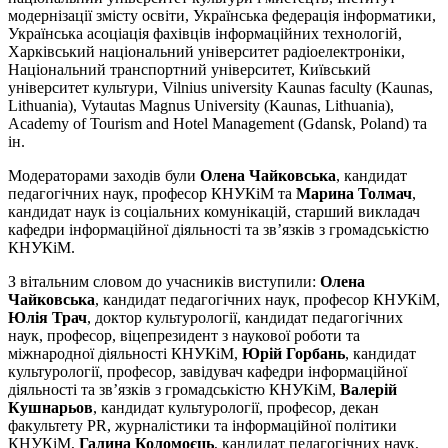
модернізації змісту освіти, Українська федерація інформатики,
Українська асоціація фахівців інформаційних технологій,
Харківський національний університет радіоелектроніки,
Національний транспортний університет, Київський
університет культури, Vilnius university Kaunas faculty (Kaunas,
Lithuania), Vytautas Magnus University (Kaunas, Lithuania),
Academy of Tourism and Hotel Management (Gdansk, Poland) та
ін.
Модераторами заходів були
Олена Чайковська
, кандидат
педагогічних наук, професор КНУКіМ та
Марина Толмач
,
кандидат наук із соціальних комунікацій, старший викладач
кафедри інформаційної діяльності та зв’язків з громадськістю
КНУКіМ.
З вітальним словом до учасників виступили:
Олена
Чайковська
, кандидат педагогічних наук, професор КНУКіМ,
Юлія Трач
, доктор культурології, кандидат педагогічних
наук, професор, віцепрезидент з наукової роботи та
міжнародної діяльності КНУКіМ,
Юрій Горбань
, кандидат
культурології, професор, завідувач кафедри інформаційної
діяльності та зв’язків з громадськістю КНУКіМ,
Валерій
Кушнарьов
, кандидат культурології, професор, декан
факультету PR, журналістики та інформаційної політики
КНУКіМ,
Галина Коломоєць
, кандидат педагогічних наук,