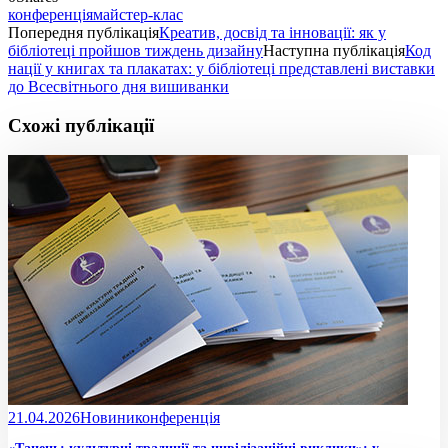
конференція
майстер-клас
Попередня публікація
Креатив, досвід та інновації: як у
бібліотеці пройшов тиждень дизайну
Наступна публікація
Код
нації у книгах та плакатах: у бібліотеці представлені виставки
до Всесвітнього дня вишиванки
Схожі публікації
21.04.2026
Новини
конференція