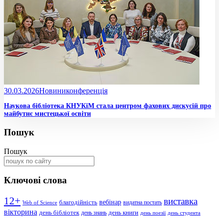
30.03.2026
Новини
конференція
Наукова бібліотека КНУКіМ стала центром фахових дискусій про
майбутнє мистецької освіти
Пошук
Пошук
Ключові слова
12+
виставка
вебінар
благодійність
видатна постать
Web of Science
вікторина
день книги
день бібліотек
день знань
день поезії
день студента